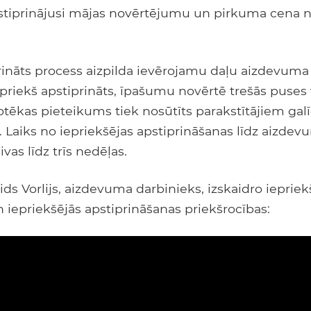
apstiprinājusi mājas novērtējumu un pirkuma cena 
prināts process aizpilda ievērojamu daļu aizdevuma
priekš apstiprināts, īpašumu novērtē trešās puses 
otēkas pieteikums tiek nosūtīts parakstītājiem galī
. Laiks no iepriekšējas apstiprināšanas līdz aizdev
divas līdz trīs nedēļas.
ids Vorlijs, aizdevuma darbinieks, izskaidro iepriek
un iepriekšējās apstiprināšanas priekšrocības: