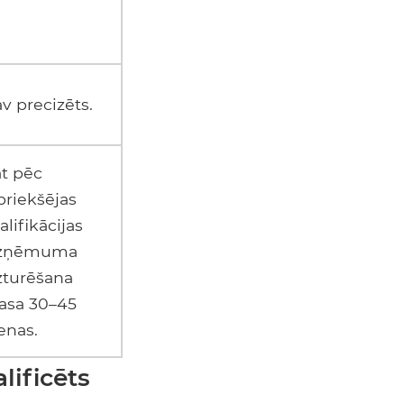
v precizēts.
t pēc
priekšējas
alifikācijas
izņēmuma
zturēšana
asa 30–45
enas.
lificēts