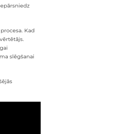
nepārsniedz
 procesa. Kad
vērtētājs.
gai
uma slēgšanai
šējās