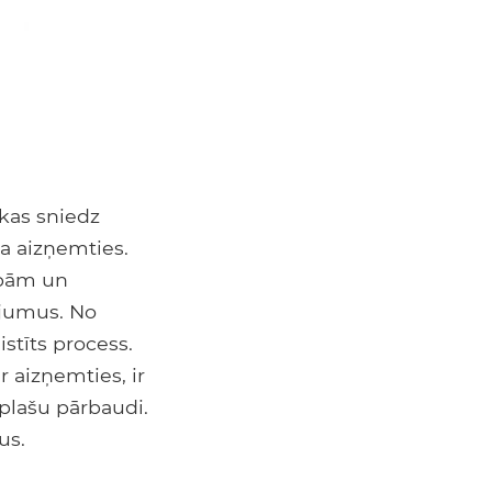
 kas sniedz
a aizņemties.
ībām un
ījumus. No
stīts process.
 aizņemties, ir
 plašu pārbaudi.
us.