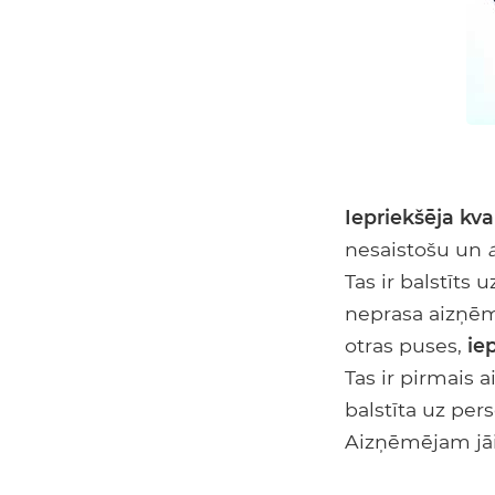
Iepriekšēja kval
nesaistošu un
Tas ir balstīt
neprasa aizņēm
otras puses,
ie
Tas ir pirmais 
balstīta uz per
Aizņēmējam jāie