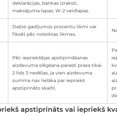
deklarācijas, bankas izraksti,
maksājuma lapas, W-2 veidlapas.
Dažos gadījumos procentu likmi var
Na
fiksēt pēc noteiktas likmes.
Pa
Pēc iepriekšējas apstiprināšanas
ie
aizdevuma slēgšana parasti prasa tikai
kv
2 līdz 3 nedēļas, ja vien aizdevuma
a
summa nav lielāka par iepriekš
ai
apstiprināto skaitli.
pr
di
priekš apstiprināts vai iepriekš kva