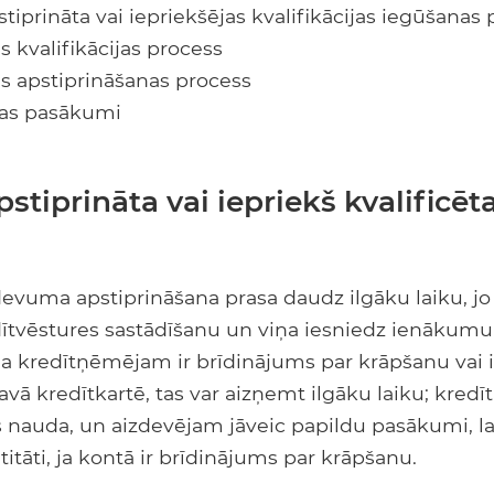
stiprināta vai iepriekšējas kvalifikācijas iegūšanas
s kvalifikācijas process
as apstiprināšanas process
bas pasākumi
pstiprināta vai iepriekš kvalificē
devuma apstiprināšana prasa daudz ilgāku laiku, jo
ītvēstures sastādīšanu un viņa iesniedz ienākumu
Ja kredītņēmējam ir brīdinājums par krāpšanu vai 
avā kredītkartē, tas var aizņemt ilgāku laiku; kredī
s nauda, ​​un aizdevējam jāveic papildu pasākumi, l
itāti, ja kontā ir brīdinājums par krāpšanu.