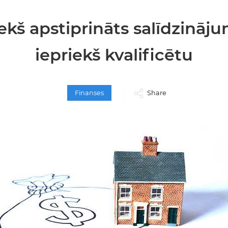
ekš apstiprināts salīdzināj
iepriekš kvalificētu
Finanses
Share