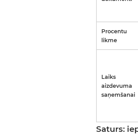
Procentu
likme
Laiks
aizdevuma
saņemšanai
Saturs: ie