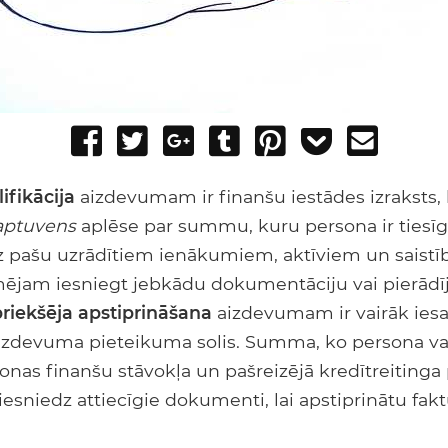
Share
Tweet
Share
Post
Pin
Add
Send
on
on
to
it
to
email
Facebook
Google+
Tumblr
Pocket
ifikācija
aizdevumam ir finanšu iestādes izraksts,
aptuvens
aplēse par summu, kuru persona ir tiesīg
s uz pašu uzrādītiem ienākumiem, aktīviem un saist
ējam iesniegt jebkādu dokumentāciju vai pierād
priekšēja apstiprināšana
aizdevumam ir vairāk iesai
aizdevuma pieteikuma solis. Summa, ko persona var
sonas finanšu stāvokļa un pašreizējā kredītreitinga
sniedz attiecīgie dokumenti, lai apstiprinātu fakt