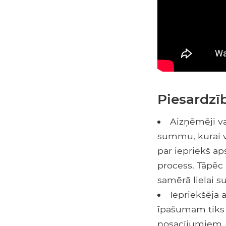
Piesardzī
Aizņēmēji va
summu, kurai vi
par iepriekš aps
process. Tāpēc 
samērā lielai 
Iepriekšēja 
īpašumam tiks 
nosacījumiem, 