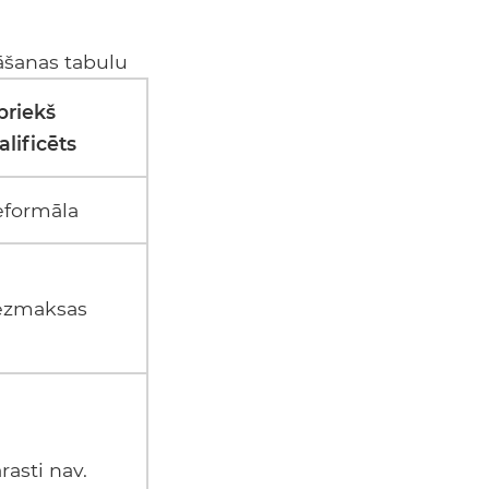
nāšanas tabulu
priekš
alificēts
formāla
ezmaksas
rasti nav.