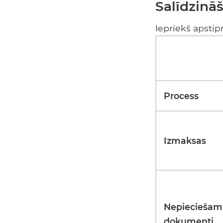
Salīdzinā
Iepriekš apstip
Process
Izmaksas
Nepieciešam
dokumenti