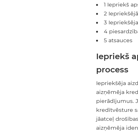
1 Iepriekš ap
2 Iepriekšējā
3 Iepriekšēj
4 piesardzī
5 atsauces
Iepriekš a
process
Iepriekšēja aiz
aizņēmēja kred
pierādījumus. 
kredītvēsture s
jāatceļ drošība
aizņēmēja ident