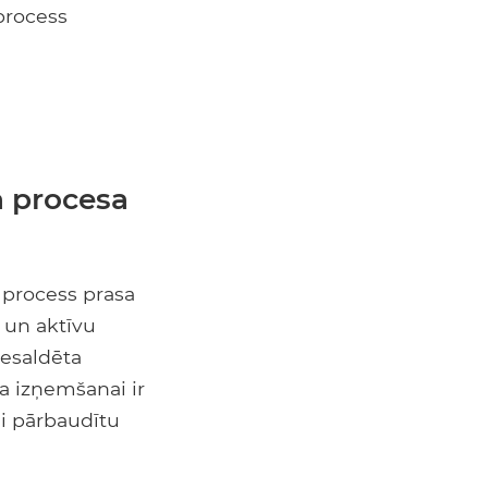
 process
ta procesa
 process prasa
 un aktīvu
iesaldēta
ta izņemšanai ir
ai pārbaudītu