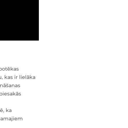
ipotēkas
 kas ir lielāka
rināšanas
āpiesakās
ē, ka
ešamajiem