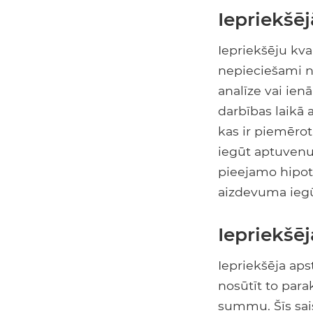
Iepriekšēj
Iepriekšēju kval
nepieciešami n
analīze vai ie
darbības laikā 
kas ir piemērot
iegūt aptuvenu 
pieejamo hipot
aizdevuma ieg
Iepriekšē
Iepriekšēja ap
nosūtīt to para
summu. Šīs sais