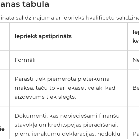
šanas tabula
rināta salīdzinājumā ar iepriekš kvalificētu salīdzi
Ie
Iepriekš apstiprināts
kv
Formāli
Ne
Parasti tiek piemērota pieteikuma
maksa, taču to var iekasēt vēlāk, kad
B
aizdevums tiek slēgts.
Dokumenti, kas nepieciešami finanšu
stāvokļa un kredītspējas pierādīšanai,
ie
piem. ienākumu deklarācijas, nodokļu
Pa