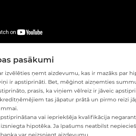
bas pasākumi
r izvēlēties ņemt aizdevumu, kas ir mazāks par h
ņi ir apstiprināti. Bet, mēģinot aizņemties summu,
tiprināto, prasīs, ka viņiem vēlreiz ir jāveic apstip
kredītņēmējiem tas jāpatur prātā un pirmo reizi j
summai.
apstiprināšana vai iepriekšēja kvalifikācija negarant
izsniegta hipotēka. Ja īpašums neatbilst nepieci
banka var neizsniegt aizdevumu.