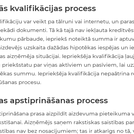
ās kvalifikācijas process
ifikāciju var veikt pa tālruni vai internetu, un para
ekādi dokumenti. Tā kā tajā nav iekļauta kredītvēs
nākumu pārbaude, iepriekš noteiktā summa ir aptuv
aizdevējs uzskaita dažādas hipotēkas iespējas un ie
as aizņēmēja situācijai. Iepriekšēja kvalifikācija ļ
priekšstatu par viņas aktīviem un pasīviem, lai uz
ēkas summu. Iepriekšēja kvalifikācija nepaātrina r
ūšanas procesu.
jas apstiprināšanas process
stiprināšana prasa aizpildīt aizdevuma pieteikuma 
kstīšanai. Aizņēmējs saņem rakstiskas saistības pa
tības nav bez nosacījumiem; tas ir atkarīgs no tā, 