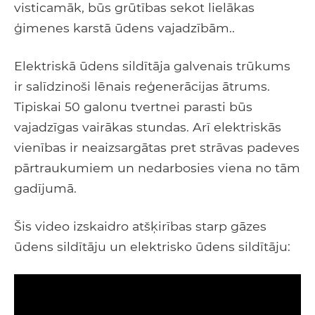
visticamāk, būs grūtības sekot lielākas
ģimenes karstā ūdens vajadzībām..
Elektriskā ūdens sildītāja galvenais trūkums
ir salīdzinoši lēnais reģenerācijas ātrums.
Tipiskai 50 galonu tvertnei parasti būs
vajadzīgas vairākas stundas. Arī elektriskās
vienības ir neaizsargātas pret strāvas padeves
pārtraukumiem un nedarbosies viena no tām
gadījumā.
Šis video izskaidro atšķirības starp gāzes
ūdens sildītāju un elektrisko ūdens sildītāju: