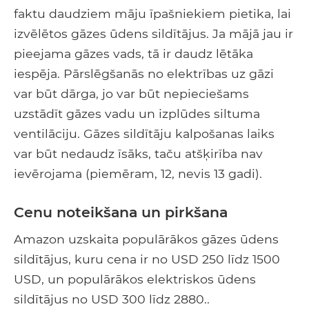
faktu daudziem māju īpašniekiem pietika, lai
izvēlētos gāzes ūdens sildītājus. Ja mājā jau ir
pieejama gāzes vads, tā ir daudz lētāka
iespēja. Pārslēgšanās no elektrības uz gāzi
var būt dārga, jo var būt nepieciešams
uzstādīt gāzes vadu un izplūdes siltuma
ventilāciju. Gāzes sildītāju kalpošanas laiks
var būt nedaudz īsāks, taču atšķirība nav
ievērojama (piemēram, 12, nevis 13 gadi).
Cenu noteikšana un pirkšana
Amazon uzskaita populārākos gāzes ūdens
sildītājus, kuru cena ir no USD 250 līdz 1500
USD, un populārākos elektriskos ūdens
sildītājus no USD 300 līdz 2880..