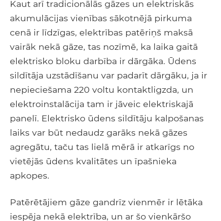
Kaut arī tradicionālās gāzes un elektriskās
akumulācijas vienības sākotnējā pirkuma
cenā ir līdzīgas, elektrības patēriņš maksā
vairāk nekā gāze, tas nozīmē, ka laika gaitā
elektrisko bloku darbība ir dārgāka. Ūdens
sildītāja uzstādīšanu var padarīt dārgāku, ja ir
nepieciešama 220 voltu kontaktligzda, un
elektroinstalācija tam ir jāveic elektriskajā
panelī. Elektrisko ūdens sildītāju kalpošanas
laiks var būt nedaudz garāks nekā gāzes
agregātu, taču tas lielā mērā ir atkarīgs no
vietējās ūdens kvalitātes un īpašnieka
apkopes.
Patērētājiem gāze gandrīz vienmēr ir lētāka
iespēja nekā elektrība, un ar šo vienkāršo