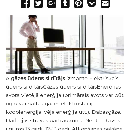
Share
Tweet
Share
Post
Pin
Add
Send
on
on
to
it
to
email
Facebook
Google+
Tumblr
Pocket
A
gāzes ūdens sildītājs
izmanto Elektriskais
ūdens sildītājsGāzes ūdens sildītājsEnerģijas
avots Vietējā enerģija (primārais avots var būt
ogļu vai naftas gāzes elektrostacija,
kodolenerģija, vēja enerģija utt.). Dabasgāze.
Darbojas strāvas pārtraukumā Nē. Jā. Dzīves
ilgums 13 gadi. 12-13 gadi. Atkopšanas pakāpe