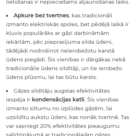
lietošanas ir nepieciešams atjaunošanas laiks.
Apkure bez tvertnes
, kas tradicionāli
izmanto elektriskās spoles, bet pēdējā laikā ir
kļuvis populārāks ar gāzi darbināmām
iekārtām, pēc pieprasījuma silda ūdeni,
tādējādi nodrošinot neierobežotu karstā
ūdens piegādi. Šīs vienības ir dārgākas nekā
tradicionālie ūdens sildītāji, un tie ierobežo
ūdens plūsmu, lai tas būtu karsts.
Gāzes sildītāju augstas efektivitātes
iespēja ir
kondensācijas katli
. Šīs vienības
izmanto siltumu no izplūdes gāzēm, lai
uzsildītu aukstu ūdeni, kas nonāk tvertnē. Tas
var sasniegt 20% efektivitātes pieaugumu
salīdzinājumā ar tradicionālajām gāzes