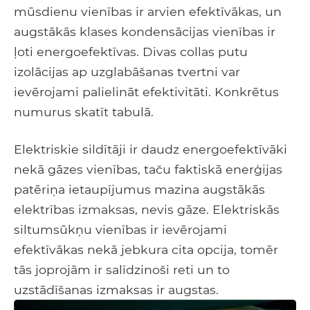
mūsdienu vienības ir arvien efektīvākas, un
augstākās klases kondensācijas vienības ir
ļoti energoefektīvas. Divas collas putu
izolācijas ap uzglabāšanas tvertni var
ievērojami palielināt efektivitāti. Konkrētus
numurus skatīt tabulā.
Elektriskie sildītāji ir daudz energoefektīvāki
nekā gāzes vienības, taču faktiskā enerģijas
patēriņa ietaupījumus mazina augstākās
elektrības izmaksas, nevis gāze. Elektriskās
siltumsūkņu vienības ir ievērojami
efektīvākas nekā jebkura cita opcija, tomēr
tās joprojām ir salīdzinoši reti un to
uzstādīšanas izmaksas ir augstas.