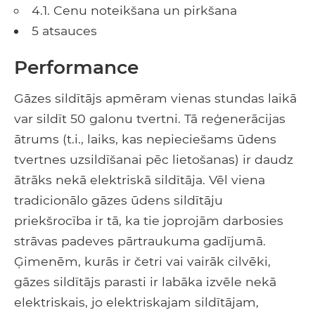
4.1. Cenu noteikšana un pirkšana
5 atsauces
Performance
Gāzes sildītājs apmēram vienas stundas laikā
var sildīt 50 galonu tvertni. Tā reģenerācijas
ātrums (t.i., laiks, kas nepieciešams ūdens
tvertnes uzsildīšanai pēc lietošanas) ir daudz
ātrāks nekā elektriskā sildītāja. Vēl viena
tradicionālo gāzes ūdens sildītāju
priekšrocība ir tā, ka tie joprojām darbosies
strāvas padeves pārtraukuma gadījumā.
Ģimenēm, kurās ir četri vai vairāk cilvēki,
gāzes sildītājs parasti ir labāka izvēle nekā
elektriskais, jo elektriskajam sildītājam,