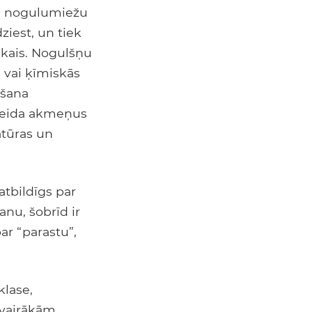
os, nogulumiežu
iest, un tiek
iskais. Nogulšņu
 vai ķīmiskās
ēšana
 veida akmeņus
atūras un
atbildīgs par
nu, šobrīd ir
ar “parastu”,
klase,
 vairākām