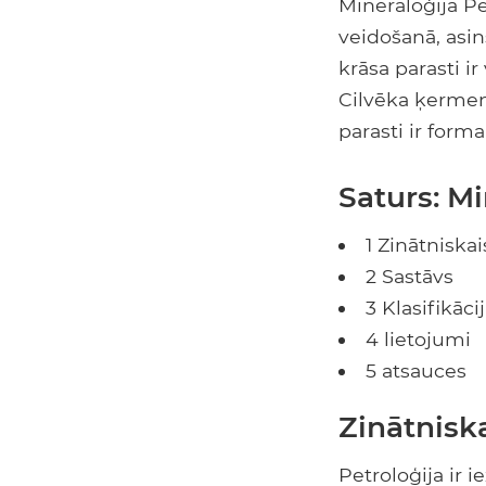
Mineraloģija Pe
veidošanā, asi
krāsa parasti i
Cilvēka ķermen
parasti ir forma
Saturs: Mi
1 Zinātniska
2 Sastāvs
3 Klasifikāci
4 lietojumi
5 atsauces
Zinātnisk
Petroloģija ir 