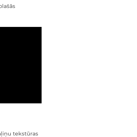
plašās
aļiņu tekstūras