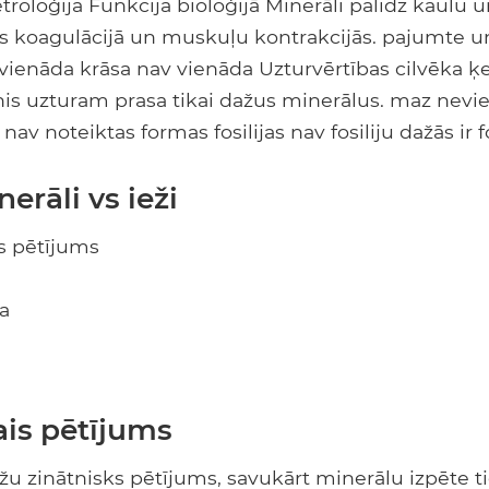
troloģija Funkcija bioloģijā Minerāli palīdz kaulu 
ns koagulācijā un muskuļu kontrakcijās. pajumte 
r vienāda krāsa nav vienāda Uzturvērtības cilvēka
is uzturam prasa tikai dažus minerālus. maz nev
 nav noteiktas formas fosilijas nav fosiliju dažās ir fo
nerāli vs ieži
is pētījums
ja
ais pētījums
iežu zinātnisks pētījums, savukārt minerālu izpēte t