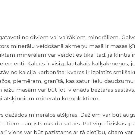
 izgatavoti no diviem vai vairākiem minerāliem. Galv
ktors minerālu veidošanā akmeņu masā ir masas ķī
iktam minerālam var veidoties tikai tad, ja klintīs i
lementi. Kalcīts ir visizplatītākais kaļķakmeņos, jo
tāv no kalcija karbonāta; kvarcs ir izplatīts smilš
ežos, piemēram, granītā, kas satur lielu daudzumu s
 iežu masām var būt ļoti vienāds beztaras sastāvs
īgi atšķirīgiem minerālu komplektiem.
vs dažādos minerālos atšķiras. Dažiem var būt aug
 citiem - augsts oksīdu saturs. Pat viņu fiziskās īp
 arī viens var būt pazīstams ar tā cietību, citam var