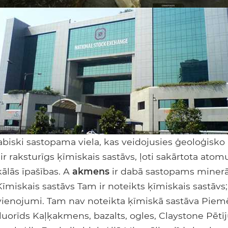
abiski sastopama viela, kas veidojusies ģeoloģisko
 ir raksturīgs ķīmiskais sastāvs, ļoti sakārtota ato
kālās īpašības. A
akmens
ir dabā sastopams minerāl
Ķīmiskais sastāvs Tam ir noteikts ķīmiskais sastāvs;
ienojumi. Tam nav noteikta ķīmiskā sastāva Piemēri
, fluorīds Kaļķakmens, bazalts, ogles, Claystone Pēt