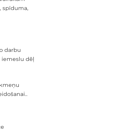
s, spīduma,
ko darbu
u iemeslu dēļ
gakmeņu
idošanai..
ce