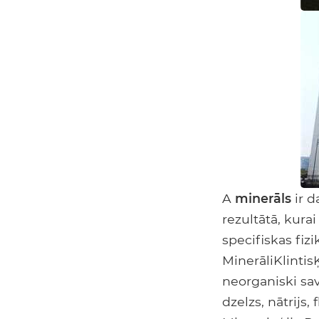
A
minerāls
ir d
rezultātā, kurai
specifiskas fizi
MinerāliKlintis
neorganiski sav
dzelzs, nātrijs