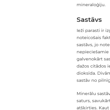
mineraloģiju.
Sastāvs
Ieži parasti ir
noteicošais fa
sastāvs, jo note
nepieciešamie e
galvenokārt sas
dažos citādos i
dioksīda. Divām
sastāv no piln
Minerālu sastā
saturs, savukārt
atšķirties. Kaut