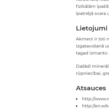
fizikālām īpašī
īpatnējā svara u
Lietojumi
Akmeņi ir ļoti 
izgatavošanā u
tagad izmanto 
Dažādi minerā
rūpniecībai, gr
Atsauces
http://www.r
http://en.wi