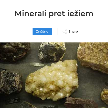
Minerāli pret iežiem
Zinātne
Share