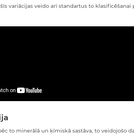
īs variācijas veido arī standartus to klasificēšanai 
ija
 pēc to minerālā un ķīmiskā sastāva, to veidojošo d