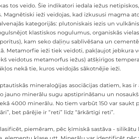
as tos veido. Šie indikatori iedala iežus netipisk
 Magnētiski ieži veidojas, kad izkususi magma atdz
galvenajās kategorijās: plutoniskais iezis un vulkān
nogulsnējot klastiskos nogulumus, organiskās vielas
porītus), kam seko daļiņu sablīvēšana un cement
ā. Metamorfie ieži tiek veidoti, pakļaujot jebkura
iekš veidotus metamorfus iežus) atšķirīgos temper
kļos nekā tie, kuros veidojās sākotnējie ieži.
ptautiskās mineraloģijas asociācijas datiem, kas ir 
 jauno minerālu sugu apstiprināšanu un nosaukša
ekā 4000 minerālu. No tiem varbūt 150 var saukt p
ri”, bet pārējie ir “reti” līdz “ārkārtīgi reti”.
lasificēt, piemēram, pēc ķīmiskā sastāva - silikātu 
, elementu klase utt. Minerālu var identificēt pēc