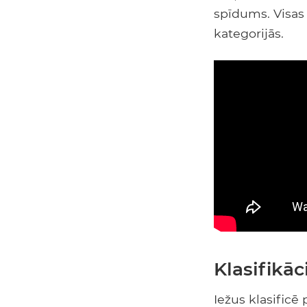
spīdums. Visas š
kategorijās.
Klasifikāc
Iežus klasificē