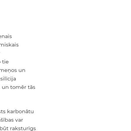
enais
miskais
r
 tie
akmeņos un
ilīcija
, un tomēr tās
sts karbonātu
ašības var
 būt raksturīgs