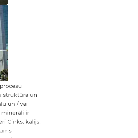
 procesu
mu struktūra un
u un / vai
 minerāli ir
 Cinks, kālijs,
ījums