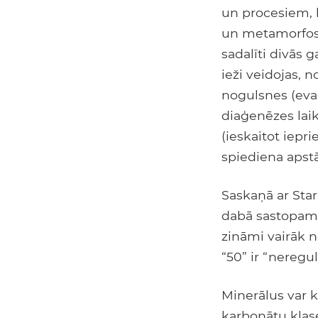
un procesiem, k
un metamorfos.
sadalīti divās 
ieži veidojas, 
nogulsnes (eva
diaģenēzes laik
(ieskaitot iepr
spiediena apstā
Saskaņā ar Star
dabā sastopamo
zināmi vairāk n
“50” ir “neregulā
Minerālus var k
karbonātu klase