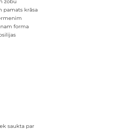
un zobu
un pamats krāsa
 ķermenim
ienam forma
silijas
iek saukta par