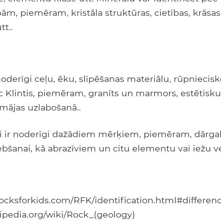
bām, piemēram, kristāla struktūras, cietības, krāsa
tt..
noderīgi ceļu, ēku, slīpēšanas materiālu, rūpniecis
c Klintis, piemēram, granīts un marmors, estētisk
mājas uzlabošanā..
li ir noderīgi dažādiem mērķiem, piemēram, dār
ebšanai, kā abrazīviem un citu elementu vai iežu ve
ocksforkids.com/RFK/identification.html#differen
kipedia.org/wiki/Rock_(geology)