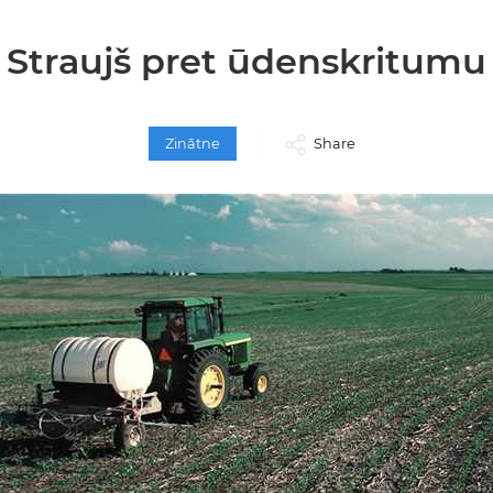
Straujš pret ūdenskritumu
Zinātne
Share