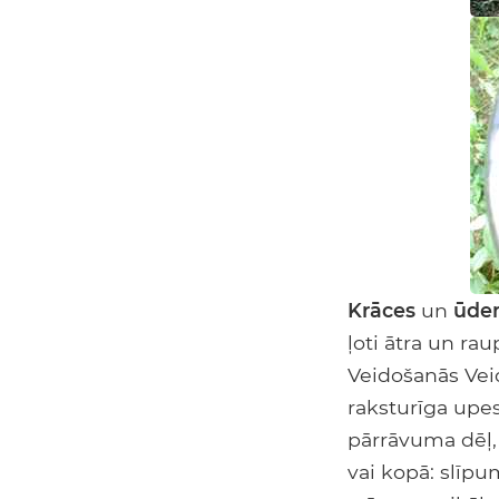
Krāces
un
ūden
ļoti ātra un ra
Veidošanās Vei
raksturīga upes
pārrāvuma dēļ, 
vai kopā: slīpu