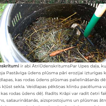
skritumi
ir abi ĀtriŪdenskritumsPar Upes daļa, ku
upja Pastāvīga ūdens plūsma pāri erozijai izturīgas k
dlapas, kas rodas ūdens plūsmas palielināšanās d
 kļūst sekla. Veidlapas pēkšņas klinšu pacēluma va
kas rodas ūdens dēļ. Radīts Krāpi var radīt četri fak
ms, sašaurināšanās, aizsprostojums un plūsmas ātr