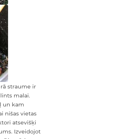
rā straume ir
lints malai.
ēļ un kam
i nišas vietas
tori atsevišķi
ums. Izveidojot