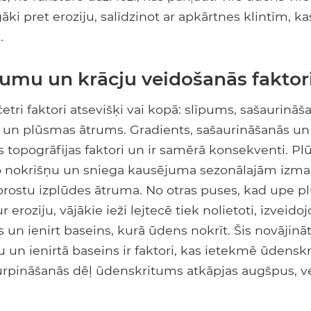
īgāki pret eroziju, salīdzinot ar apkārtnes klintīm, 
.
umu un krācju veidošanās faktor
četri faktori atsevišķi vai kopā: slīpums, sašaurināš
 un plūsmas ātrums. Gradients, sašaurināšanās un
 topogrāfijas faktori un ir samērā konsekventi. P
o nokrišņu un sniega kausējuma sezonālajām izm
rostu izplūdes ātruma. No otras puses, kad upe plū
r eroziju, vājākie ieži lejtecē tiek nolietoti, izveidoj
s un ienirt baseins, kurā ūdens nokrīt. Šis novājinā
nu un ienirtā baseins ir faktori, kas ietekmē ūdensk
turpināšanās dēļ ūdenskritums atkāpjas augšpus, ve