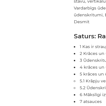
stāvu, vertikāl
Vardarbīgs ūde
ūdenskritumi, B
Desmit
Saturs: Ra
1 Kas ir stra
2 Krāces un
3 Ūdenskrit
4 krāces un
5 krāces un
5.1 Krāpju ve
5.2 Ūdenskr
6 Mākslīgi i
7 atsauces