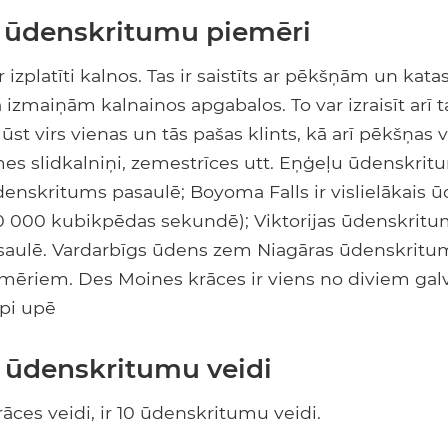
 ūdenskritumu piemēri
 izplatīti kalnos. Tas ir saistīts ar pēkšņām un kata
izmaiņām kalnainos apgabalos. To var izraisīt arī 
st virs vienas un tās pašas klints, kā arī pēkšņas 
s slidkalniņi, zemestrīces utt. Eņģeļu ūdenskrit
denskritums pasaulē; Boyoma Falls ir vislielākais 
000 kubikpēdas sekundē); Viktorijas ūdenskritum
asaulē. Vardarbīgs ūdens zem Niagāras ūdenskritum
emēriem. Des Moines krāces ir viens no diviem ga
ipi upē
 ūdenskritumu veidi
rāces veidi, ir 10 ūdenskritumu veidi.