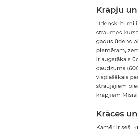
Krāpju un
Ūdenskritumi ir
straumes kursa 
gadus ūdens plū
piemēram, zeme
ir augstākais ū
daudzums (600 
visplašākais p
straujajiem pi
krāpjiem Misis
Krāces un
Kamēr ir seši k