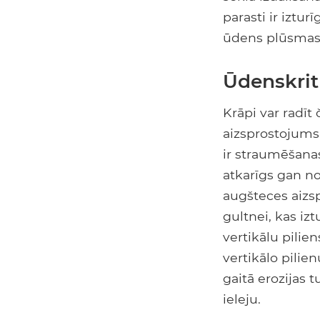
parasti ir iztur
ūdens plūsmas
Ūdenskrit
Krāpi var radīt 
aizsprostojums
ir straumēšanas
atkarīgs gan n
augšteces aizsp
gultnei, kas iztu
vertikālu pilien
vertikālo pilie
gaitā erozijas 
ieleju.