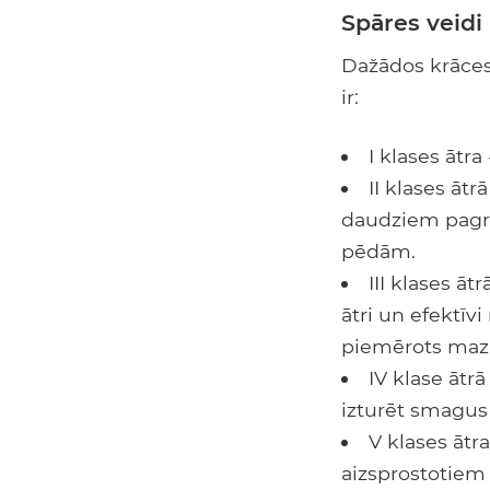
Spāres veidi
Dažādos krāces 
ir:
I klases ātra
II klases ātr
daudziem pagrie
pēdām.
III klases ā
ātri un efektīv
piemērots maz
IV klase ātr
izturēt smagus p
V klases ātra
aizsprostotiem