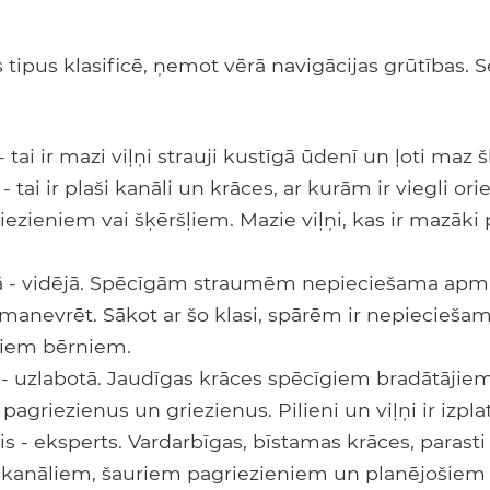
tipus klasificē, ņemot vērā navigācijas grūtības. S
 - tai ir mazi viļņi strauji kustīgā ūdenī un ļoti maz š
ā - tai ir plaši kanāli un krāces, ar kurām ir viegli ori
zieniem vai šķēršļiem. Mazie viļņi, kas ir mazāki
trā - vidējā. Spēcīgām straumēm nepieciešama apm
i manevrēt. Sākot ar šo klasi, spārēm ir nepiecieša
iem bērniem.
ā - uzlabotā. Jaudīgas krāces spēcīgiem bradātājiem
agriezienus un griezienus. Pilieni un viļņi ir izplatī
is - eksperts. Vardarbīgas, bīstamas krāces, parasti
 kanāliem, šauriem pagriezieniem un planējošiem 