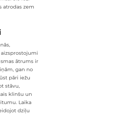
kas atrodas zem
i
anās,
 aizsprostojumi
lūsmas ātrums ir
aiņām, gan no
st pāri iežu
ot stāvu,
tais klinšu un
ritumu. Laika
idojot dziļu