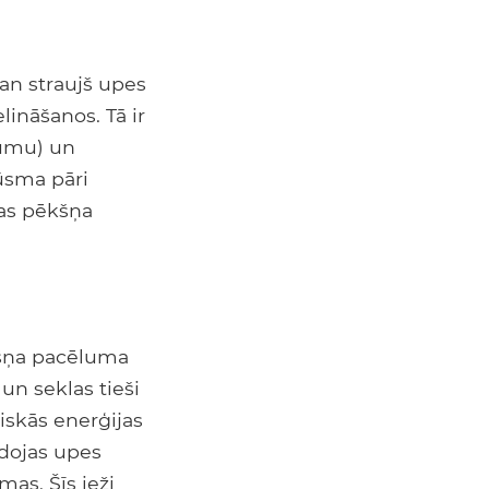
zgan straujš upes
lināšanos. Tā ir
jumu) un
ūsma pāri
das pēkšņa
ēkšņa pacēluma
un seklas tieši
tiskās enerģijas
idojas upes
mas. Šīs ieži