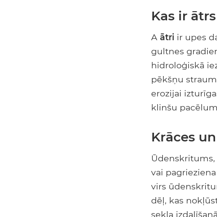
Kas ir ātr
A
ātri
ir upes da
gultnes gradien
hidroloģiskā i
pēkšņu straumi
erozijai izturī
klinšu pacēlum
Krāces un
Ūdenskritums, k
vai pagrieziena
virs ūdenskritu
dēļ, kas nokļūst
sekla izdalīšanā