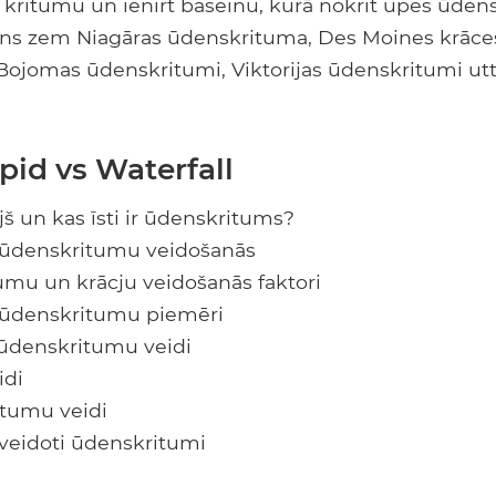
u kritumu un ienirt baseinu, kurā nokrīt upes ūden
ns zem Niagāras ūdenskrituma, Des Moines krāces
ojomas ūdenskritumi, Viktorijas ūdenskritumi utt.
pid vs Waterfall
ujš un kas īsti ir ūdenskritums?
 ūdenskritumu veidošanās
umu un krācju veidošanās faktori
 ūdenskritumu piemēri
 ūdenskritumu veidi
idi
itumu veidi
zveidoti ūdenskritumi