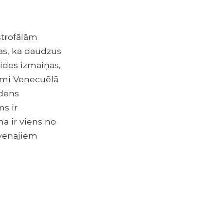
strofālām
tas, ka daudzus
vides izmaiņas,
umi Venecuēlā
ūdens
s ir
a ir viens no
lvenajiem