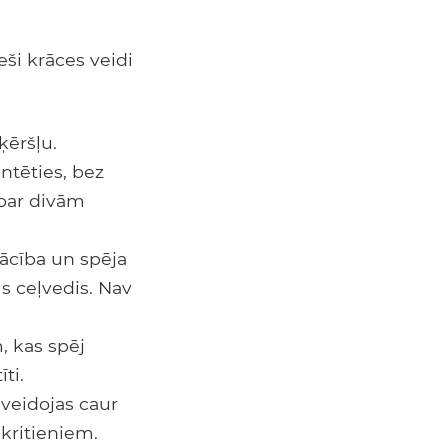
eši krāces veidi
ķēršļu.
entēties, bez
 par divām
ācība un spēja
ms ceļvedis. Nav
, kas spēj
ti.
 veidojas caur
kritieniem.