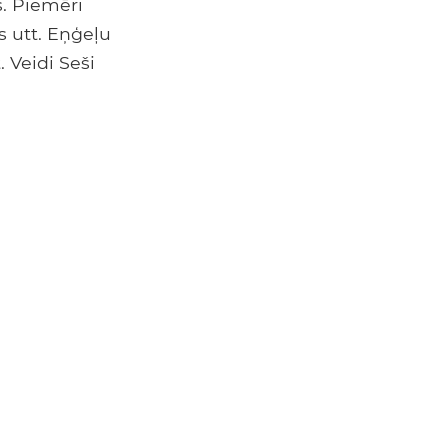
s. Piemēri
 utt. Eņģeļu
 Veidi Seši