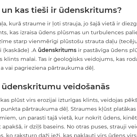
s un kas tieši ir ūdenskritums?
ļa, kurā straume ir ļoti strauja, jo šajā vietā ir die
ts, kas izraisa ūdens plūsmas un turbulences palie
ezīme starp vienmērīgi plūstošu strauta daļu (tecē
 (kaskāde) .A
ūdenskritums
ir pastāvīga ūdens pl
gas klints malai. Tas ir ģeoloģisks veidojums, kas ro
a vai pagrieziena pārtraukuma dēļ.
 ūdenskritumu veidošanās
as plūst virs erozijai izturīgas klints, veidojas p
 punkta pārtraukuma dēļ. Straumes kļūst platākas 
miem, un parasti tajā vietā, kur nokrīt ūdens, kinē
 apakšā, ir dziļš baseins. No otras puses, strauji ve
s, ko raksturo daži ieži, kas pakļauti virs ūdens virs