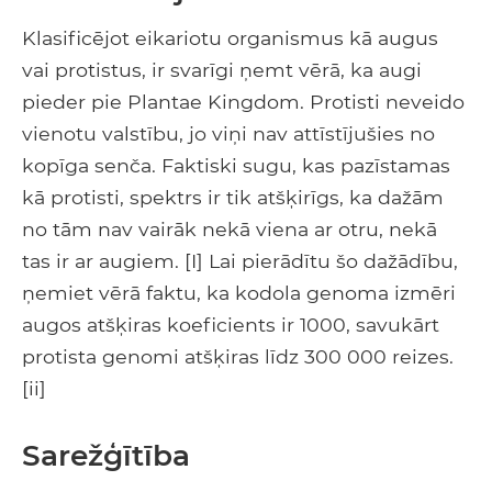
Klasificējot eikariotu organismus kā augus
vai protistus, ir svarīgi ņemt vērā, ka augi
pieder pie Plantae Kingdom. Protisti neveido
vienotu valstību, jo viņi nav attīstījušies no
kopīga senča. Faktiski sugu, kas pazīstamas
kā protisti, spektrs ir tik atšķirīgs, ka dažām
no tām nav vairāk nekā viena ar otru, nekā
tas ir ar augiem. [I] Lai pierādītu šo dažādību,
ņemiet vērā faktu, ka kodola genoma izmēri
augos atšķiras koeficients ir 1000, savukārt
protista genomi atšķiras līdz 300 000 reizes.
[ii]
Sarežģītība