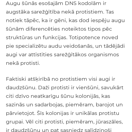
Augu šūnās esošajām DNS kodolām ir
augstāka sarežģītība nekā protistiem. Tas
notiek tāpēc, ka ir gēni, kas dod iespēju augu
šūnām diferencēties noteiktos tipos pēc
struktūras un funkcijas. Totipotence noved
pie specializētu audu veidošanās, un tādējādi
augi var attīstīties sarežģītākos organismos
nekā protisti.
Faktiski atšķirībā no protistiem visi augi ir
daudzšūnu. Daži protisti ir vienšūni, savukārt
citi dzīvo neatkarīgu šūnu kolonijās, kas
sazinās un sadarbojas, piemēram, barojot un
pārvietojot. Šīs kolonijas ir unikālas protistu
grupai. Vēl citi protisti, piemēram, jūraszāles,
ir daudzšūnu un pat sasniedz salīdzinoši