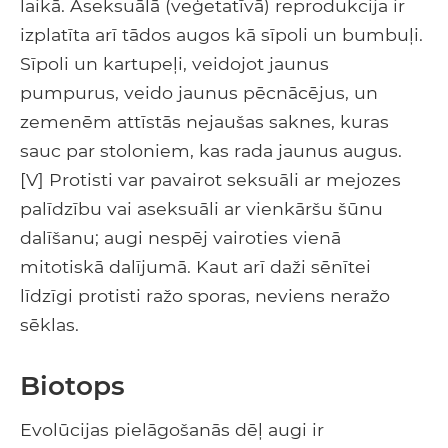
laikā. Aseksuālā (veģetatīvā) reprodukcija ir
izplatīta arī tādos augos kā sīpoli un bumbuļi.
Sīpoli un kartupeļi, veidojot jaunus
pumpurus, veido jaunus pēcnācējus, un
zemenēm attīstās nejaušas saknes, kuras
sauc par stoloniem, kas rada jaunus augus.
[V] Protisti var pavairot seksuāli ar mejozes
palīdzību vai aseksuāli ar vienkāršu šūnu
dalīšanu; augi nespēj vairoties vienā
mitotiskā dalījumā. Kaut arī daži sēnītei
līdzīgi protisti ražo sporas, neviens neražo
sēklas.
Biotops
Evolūcijas pielāgošanās dēļ augi ir