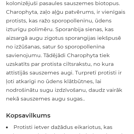
kolonizējuši pasaules sauszemes biotopus.
Charophyta, zaļo aļģu patvērums, ir vienīgais
protists, kas ražo sporopollenīnu, ūdens
izturīgu polimēru. Sporanbija sienas, kas
aizsargā augu zigotus sporangijas iekšpusē
no izžūšanas, satur šo sporopollenīna
savienojumu. Tādējādi Charophyta tiek
uzskatīts par protista ciltsrakstu, no kura
attīstījās sauszemes augi. Turpretī protisti ir
ļoti atkarīgi no ūdens klātbūtnes, lai
nodrošinātu sugu izdzīvošanu, daudz vairāk
nekā sauszemes augu sugas..
Kopsavilkums
Protisti ietver dažādus eikariotus, kas