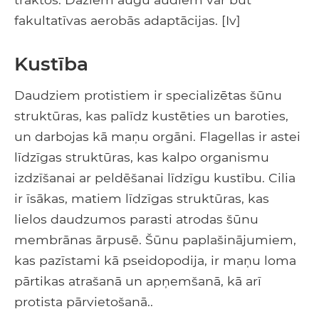
fakultatīvas aerobās adaptācijas. [Iv]
Kustība
Daudziem protistiem ir specializētas šūnu
struktūras, kas palīdz kustēties un baroties,
un darbojas kā maņu orgāni. Flagellas ir astei
līdzīgas struktūras, kas kalpo organismu
izdzīšanai ar peldēšanai līdzīgu kustību. Cilia
ir īsākas, matiem līdzīgas struktūras, kas
lielos daudzumos parasti atrodas šūnu
membrānas ārpusē. Šūnu paplašinājumiem,
kas pazīstami kā pseidopodija, ir maņu loma
pārtikas atrašanā un apņemšanā, kā arī
protista pārvietošanā..