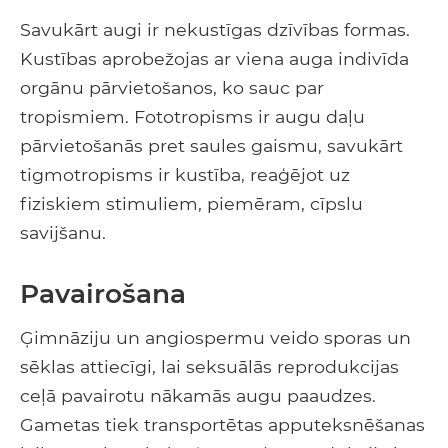
Savukārt augi ir nekustīgas dzīvības formas.
Kustības aprobežojas ar viena auga indivīda
orgānu pārvietošanos, ko sauc par
tropismiem. Fototropisms ir augu daļu
pārvietošanās pret saules gaismu, savukārt
tigmotropisms ir kustība, reaģējot uz
fiziskiem stimuliem, piemēram, cīpslu
savijšanu.
Pavairošana
Ģimnāziju un angiospermu veido sporas un
sēklas attiecīgi, lai seksuālās reprodukcijas
ceļā pavairotu nākamās augu paaudzes.
Gametas tiek transportētas apputeksnēšanas