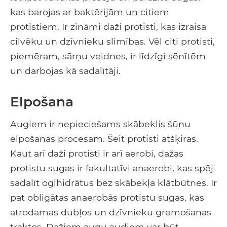
kas barojas ar baktērijām un citiem
protistiem. Ir zināmi daži protisti, kas izraisa
cilvēku un dzīvnieku slimības. Vēl citi protisti,
piemēram, sārņu veidnes, ir līdzīgi sēnītēm
un darbojas kā sadalītāji.
Elpošana
Augiem ir nepieciešams skābeklis šūnu
elpošanas procesam. Šeit protisti atšķiras.
Kaut arī daži protisti ir arī aerobi, dažas
protistu sugas ir fakultatīvi anaerobi, kas spēj
sadalīt ogļhidrātus bez skābekļa klātbūtnes. Ir
pat obligātas anaerobās protistu sugas, kas
atrodamas dubļos un dzīvnieku gremošanas
traktos. Dažiem augu audiem var būt