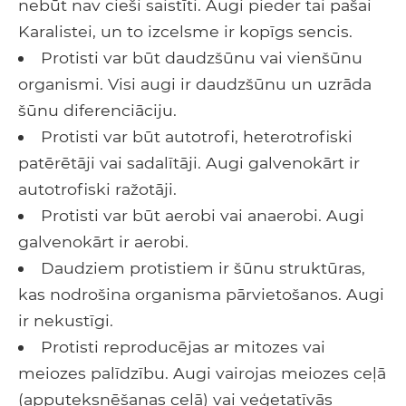
nebūt nav cieši saistīti. Augi pieder tai pašai
Karalistei, un to izcelsme ir kopīgs sencis.
Protisti var būt daudzšūnu vai vienšūnu
organismi. Visi augi ir daudzšūnu un uzrāda
šūnu diferenciāciju.
Protisti var būt autotrofi, heterotrofiski
patērētāji vai sadalītāji. Augi galvenokārt ir
autotrofiski ražotāji.
Protisti var būt aerobi vai anaerobi. Augi
galvenokārt ir aerobi.
Daudziem protistiem ir šūnu struktūras,
kas nodrošina organisma pārvietošanos. Augi
ir nekustīgi.
Protisti reproducējas ar mitozes vai
meiozes palīdzību. Augi vairojas meiozes ceļā
(apputeksnēšanas ceļā) vai veģetatīvās