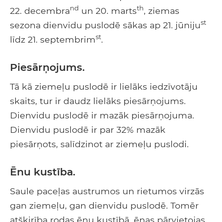
nd
th
22. decembra
un 20. marts
, ziemas
st
sezona dienvidu puslodē sākas ap 21. jūniju
st
līdz 21. septembrim
.
Piesārņojums.
Tā kā ziemeļu puslodē ir lielāks iedzīvotāju
skaits, tur ir daudz lielāks piesārņojums.
Dienvidu puslodē ir mazāk piesārņojuma.
Dienvidu puslodē ir par 32% mazāk
piesārņots, salīdzinot ar ziemeļu puslodi.
Ēnu kustība.
Saule paceļas austrumos un rietumos virzās
gan ziemeļu, gan dienvidu puslodē. Tomēr
atšķirība rodas ēnu kustībā, ēnas pārvietojas