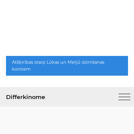
Atšķirības starp Lūkas un Metjū dzimšanas
kontiem
Differkinome