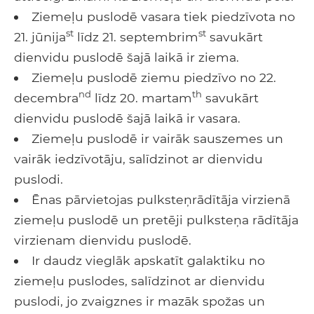
Ziemeļu puslodē vasara tiek piedzīvota no
st
st
21. jūnija
līdz 21. septembrim
savukārt
dienvidu puslodē šajā laikā ir ziema.
Ziemeļu puslodē ziemu piedzīvo no 22.
nd
th
decembra
līdz 20. martam
savukārt
dienvidu puslodē šajā laikā ir vasara.
Ziemeļu puslodē ir vairāk sauszemes un
vairāk iedzīvotāju, salīdzinot ar dienvidu
puslodi.
Ēnas pārvietojas pulksteņrādītāja virzienā
ziemeļu puslodē un pretēji pulksteņa rādītāja
virzienam dienvidu puslodē.
Ir daudz vieglāk apskatīt galaktiku no
ziemeļu puslodes, salīdzinot ar dienvidu
puslodi, jo zvaigznes ir mazāk spožas un