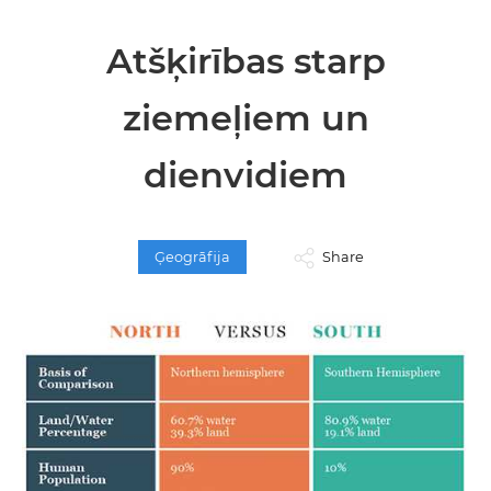
Atšķirības starp
ziemeļiem un
dienvidiem
Ģeogrāfija
Share