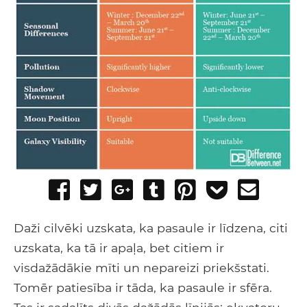
Share
Tweet
Share
Post
Pin
Add
Send
on
on
to
it
to
email
Facebook
Google+
Tumblr
Pocket
Daži cilvēki uzskata, ka pasaule ir līdzena, citi
uzskata, ka tā ir apaļa, bet citiem ir
visdažādākie mīti un nepareizi priekšstati.
Tomēr patiesība ir tāda, ka pasaule ir sfēra.