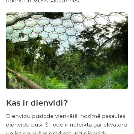
ūdens un 39,3% sauszemes.
Kas ir dienvidi?
Dienvidu puslode vienkārši nozīmē pasaules
dienvidu pusi. Šī lode ir noteikta gar ekvatoru
un iet no nulles grādiem līdz dienvidu