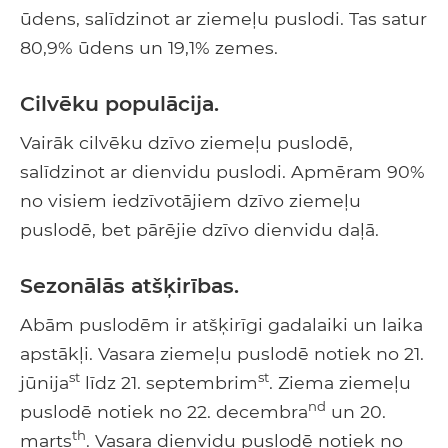
ūdens, salīdzinot ar ziemeļu puslodi. Tas satur
80,9% ūdens un 19,1% zemes.
Cilvēku populācija.
Vairāk cilvēku dzīvo ziemeļu puslodē,
salīdzinot ar dienvidu puslodi. Apmēram 90%
no visiem iedzīvotājiem dzīvo ziemeļu
puslodē, bet pārējie dzīvo dienvidu daļā.
Sezonālās atšķirības.
Abām puslodēm ir atšķirīgi gadalaiki un laika
apstākļi. Vasara ziemeļu puslodē notiek no 21.
st
st
jūnija
līdz 21. septembrim
. Ziema ziemeļu
nd
puslodē notiek no 22. decembra
un 20.
th
marts
. Vasara dienvidu puslodē notiek no