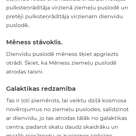
pulksteņrādītāja virzienā ziemeļu puslodē un
pretēji pulksteņrādītāja virzienam dienvidu
puslodē..
Mēness stāvoklis.
Dienvidu puslodē mēness šķiet apgriezts
otrādi. Šķiet, ka Mēness ziemeļu puslodē
atrodas taisni.
Galaktikas redzamība
Tas ir ļoti piemērots, lai veiktu dziļā kosmosa
novērojumus no ziemeļu puslodes, salīdzinot
ar dienvidu, jo tas atrodas tālāk no galaktikas
centra, padarot skatu daudz skaidrāku un
mazāk piesārņotu ar zvaigznes spēcīgo