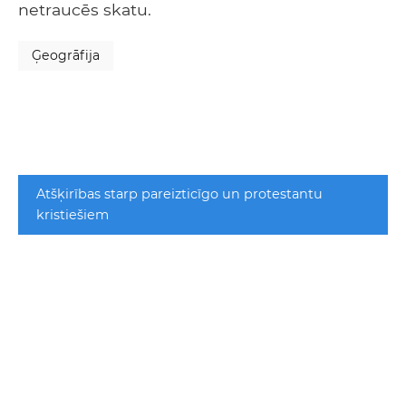
netraucēs skatu.
Ģeogrāfija
Atšķirības starp pareizticīgo un protestantu
kristiešiem