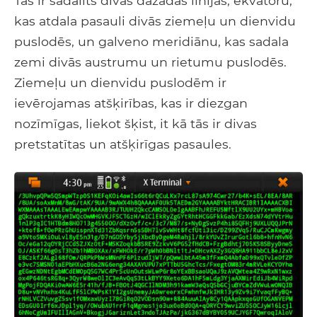
Tas ir sadalīts divās dažādās līnijās; ekvatoru,
kas atdala pasauli divās ziemeļu un dienvidu
puslodēs, un galveno meridiānu, kas sadala
zemi divās austrumu un rietumu puslodēs.
Ziemeļu un dienvidu puslodēm ir
ievērojamas atšķirības, kas ir diezgan
nozīmīgas, liekot šķist, it kā tās ir divas
pretstatītas un atšķirīgas pasaules.