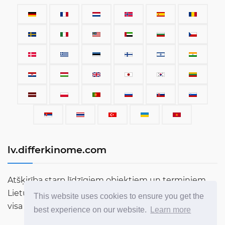
lv.differkinome.com
Atšķirība starp līdzīgiem objektiem un terminiem.
Lietu, aprīkojuma, automašīnu, terminu, cilvēku un
This website uses cookies to ensure you get the
visa cita, kas pastāv šajā pasaulē, salīdzinājums.
best experience on our website.
Learn more