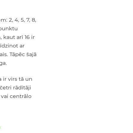
 2, 4, 5, 7, 8,
u punktu
kaut arī 16 ir
līdzinot ar
ais. Tāpēc šajā
ga.
 ir virs tā un
etri rādītāji
vai centrālo