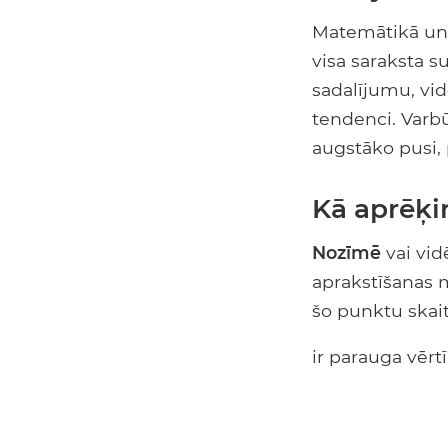
Matemātikā un s
visa saraksta s
sadalījumu, vidē
tendenci. Varbū
augstāko pusi, 
Kā aprēķi
Nozīmē
vai vid
aprakstīšanas m
šo punktu skait
ir parauga vērt