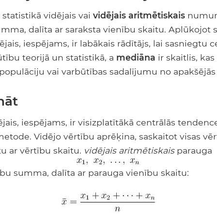
tatistikā vidējais vai
vidējais aritmētiskais
numuru
umma, dalīta ar saraksta vienību skaitu. Aplūkojot 
jais, iespējams, ir labākais rādītājs, lai sasniegtu c
tību teorijā un statistikā, a
mediāna
ir skaitlis, ka
populāciju vai varbūtības sadalījumu no apakšējās
nāt
ējais, iespējams, ir visizplatītākā centrālās tendenc
etode. Vidējo vērtību aprēķina, saskaitot visas vēr
u ar vērtību skaitu.
vidējais aritmētiskais
parauga
ību summa, dalīta ar parauga vienību skaitu: