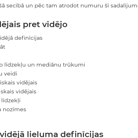
 secībā un pēc tam atrodot numuru šī sadalījuma
dējais pret vidējo
idējā definīcijas
āt
ko līdzekļu un mediānu trūkumi
u veidi
iskais vidējais
skais vidējais
 līdzekļi
du nozīmes
vidējā lieluma definīcijas