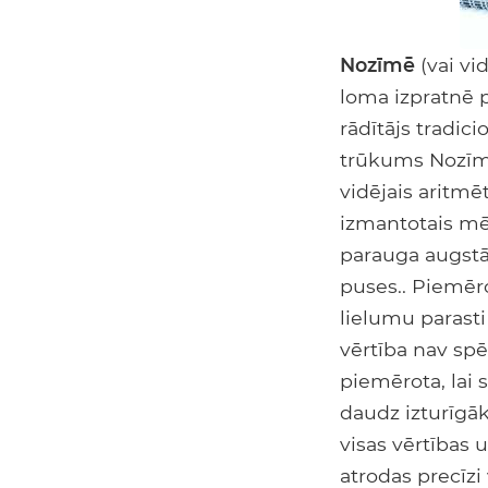
Nozīmē
(vai vi
loma izpratnē 
rādītājs tradici
trūkums Nozīmē
vidējais aritmē
izmantotais mēr
parauga augstā
puses.. Piemēr
lielumu parasti
vērtība nav spē
piemērota, lai 
daudz izturīgāk
visas vērtības u
atrodas precīzi