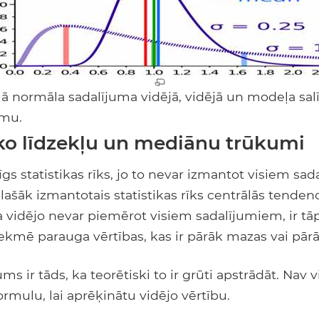
lā normāla sadalījuma vidējā, vidējā un modeļa sal
umu.
ko līdzekļu un mediānu trūkumi
s statistikas rīks, jo to nevar izmantot visiem sa
splašāk izmantotais statistikas rīks centrālās tende
 vidējo nevar piemērot visiem sadalījumiem, ir tāp
kmē parauga vērtības, kas ir pārāk mazas vai pārāk
s ir tāds, ka teorētiski to ir grūti apstrādāt. Nav v
mulu, lai aprēķinātu vidējo vērtību.