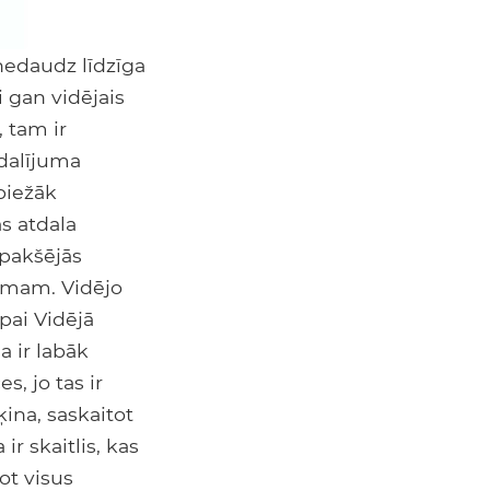
 nedaudz līdzīga
i gan vidējais
, tam ir
adalījuma
sbiežāk
as atdala
apakšējās
umam. Vidējo
pai Vidējā
a ir labāk
, jo tas ir
ina, saskaitot
ir skaitlis, kas
ot visus