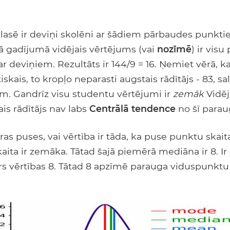
klasē ir deviņi skolēni ar šādiem pārbaudes punktiem:
Šajā gadījumā vidējais vērtējums (vai
nozīmē
) ir vis
 deviņiem. Rezultāts ir 144/9 = 16. Ņemiet vērā, ka, 
iskais, to kropļo neparasti augstais rādītājs - 83, sa
em. Gandrīz visu studentu vērtējumi ir
zemāk
Vidēj
is rādītājs nav labs
Centrālā tendence
no šī parau
tras puses, vai vērtība ir tāda, ka puse punktu skaita
ita ir zemāka. Tātad šajā piemērā mediāna ir 8. Ir č
rs vērtības 8. Tātad 8 apzīmē parauga viduspunktu 