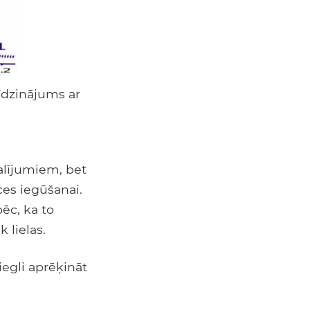
īdzinājums ar
dalījumiem, bet
nces iegūšanai.
ēc, ka to
 lielas.
iegli aprēķināt