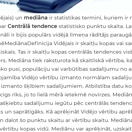
dējais) un
mediāna
ir statistikas termini, kuriem ir
par
Centrālā tendence
statistisko punktu skaita. La
onāli ir bijis populārs vidējā līmeņa rādītājs paraugā
MediānaDefinīcija Vidējais ir skaitļu kopas vai s
tiskais. Tas ir skaitļu kopas centrālās tendences vi
s. Mediāna tiek raksturota kā skaitliskā vērtība, k
ko pusi, populāciju vai varbūtības sadalījumu no 
ojamība Vidējo vērtību izmanto normālam sadalīj
 izmanto šķībiem sadalījumiem. Atbilstība datu ko
cīgs rīks, jo to lielā mērā ietekmē novirzes. Mediān
sašķiebtu sadalījumu iegūtu pēc centrālās tendences
s un saprātīgāks. Kā aprēķināt Vidējo vērtību aprēķ
n dalot šo punktu skaitu ar vērtību skaitu. Mediāna 
 vērtību kopas vidū. Mediānu var aprēķināt, uzskait