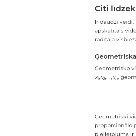
Citi līdzek
Ir daudzi veidi
apskatītais vidē
rādītāja visbiežā
Ģeometriskai
Ģeometrisko vi
x
,
x
,… ,
x
, ģeom
1
2
n
Ģeometriski vidē
proporcionālo 
pielietojums i