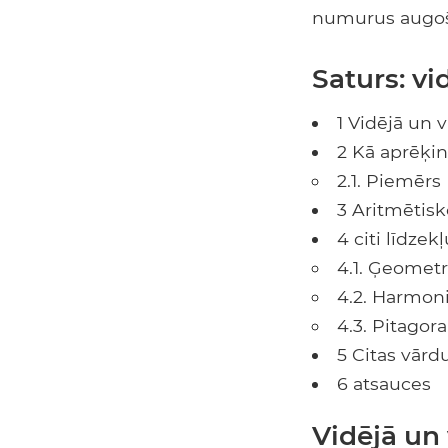
numurus augošā
Saturs: vi
1 Vidējā un v
2 Kā aprēķin
2.1. Piemērs
3 Aritmētis
4 citi līdzekļ
4.1. Ģeometr
4.2. Harmoni
4.3. Pitagora
5 Citas vār
6 atsauces
Vidējā un 