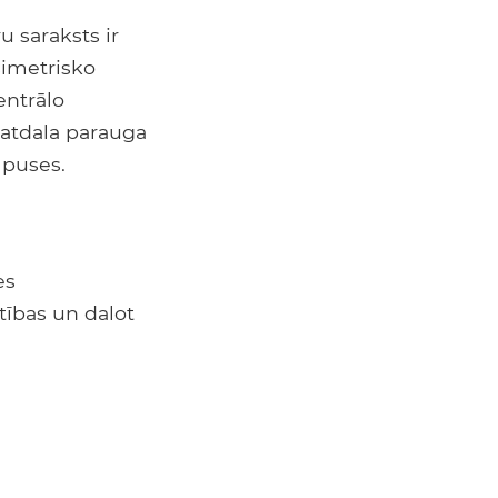
 saraksts ir
simetrisko
entrālo
s atdala parauga
 puses.
es
tības un dalot