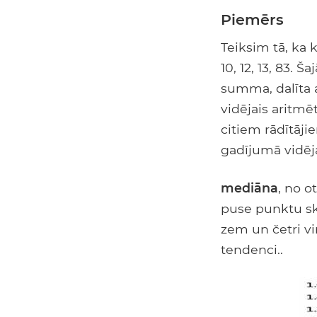
Piemērs
Teiksim tā, ka 
10, 12, 13, 83. 
summa, dalīta ar
vidējais aritmēt
citiem rādītāji
gadījumā vidēja
mediāna
, no o
puse punktu ska
zem un četri vi
tendenci..