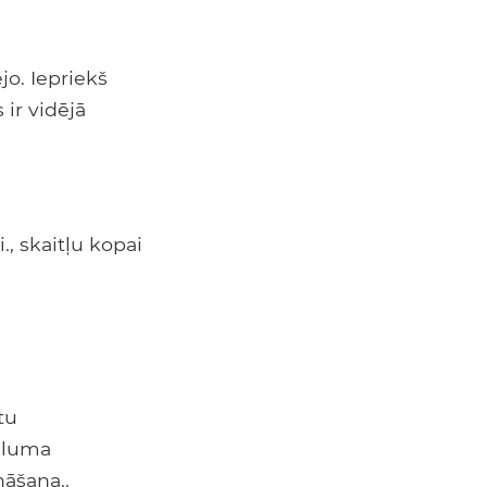
jo. Iepriekš
 ir vidējā
.i., skaitļu kopai
tu
eluma
āšana..