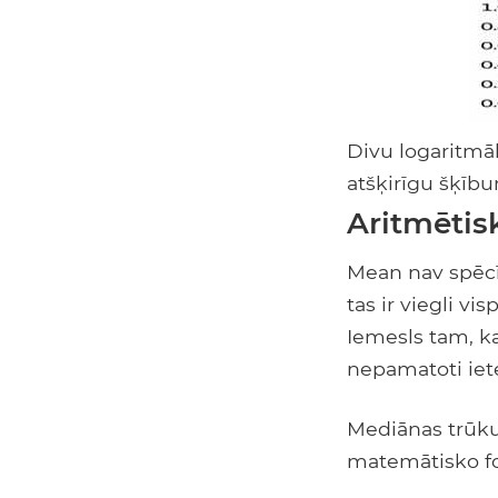
Divu logaritmā
atšķirīgu šķīb
Aritmētis
Mean nav spēcīg
tas ir viegli vi
Iemesls tam, ka
nepamatoti iete
Mediānas trūkum
matemātisko for