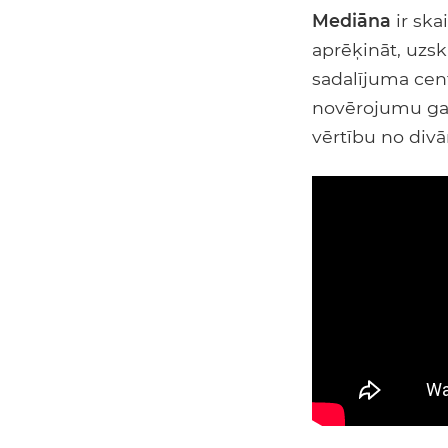
Mediāna
ir ska
aprēķināt, uzs
sadalījuma cen
novērojumu gadī
vērtību no div