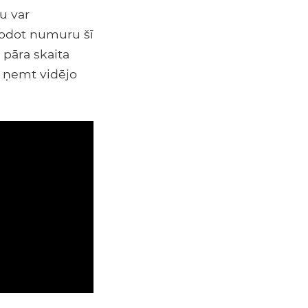
nu var
rodot numuru šī
pāra skaita
r ņemt vidējo