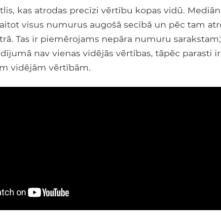
itlis, kas atrodas precīzi vērtību kopas vidū. Mediā
kaitot visus numurus augošā secībā un pēc tam at
trā. Tas ir piemērojams nepāra numuru sarakstam; 
jumā nav vienas vidējās vērtības, tāpēc parasti i
ām vidējām vērtībām.