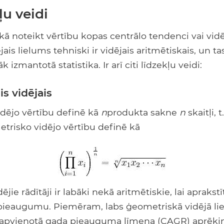
ļu veidi
, kā noteikt vērtību kopas centrālo tendenci vai vidē
jais lielums tehniski ir vidējais aritmētiskais, un tas
k izmantotā statistika. Ir arī citi līdzekļu veidi:
s vidējais
dējo vērtību definē kā
n
produkta sakne
n
skaitļi, t
etrisko vidējo vērtību definē kā
jie rādītāji ir labāki nekā aritmētiskie, lai aprakstī
pieaugumu. Piemēram, labs ģeometriskā vidējā li
r apvienotā gada pieauguma līmeņa (CAGR) aprēķin