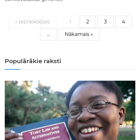
« Iepriekšējais
1
2
3
4
...
Nākamais »
Populārākie raksti