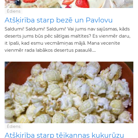
Ēdiens
Atšķirība starp bezē un Pavlovu
Saldumi! Saldumi! Saldumi! Vai jums nav sajūsmas, kāds
deserts jums būs pēc sātīgas maltītes? Es vienmēr daru,
it īpaši, kad esmu vecmāmiņas mājā. Mana vecenīte
vienmēr rada labākos desertus pasaulē....
Ēdiens
Atšķirība starp tējkannas kukurūzu