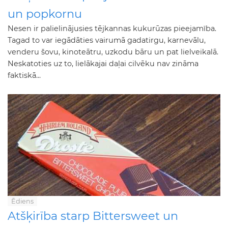
un popkornu
Nesen ir palielinājusies tējkannas kukurūzas pieejamība.
Tagad to var iegādāties vairumā gadatirgu, karnevālu,
venderu šovu, kinoteātru, uzkodu bāru un pat lielveikalā.
Neskatoties uz to, lielākajai daļai cilvēku nav zināma
faktiskā...
Ēdiens
Atšķirība starp Bittersweet un