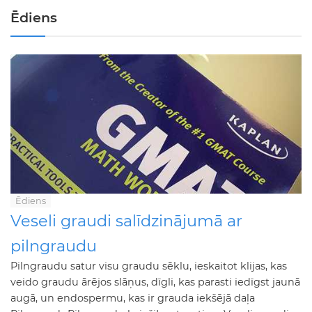
Ēdiens
Ēdiens
Veseli graudi salīdzinājumā ar
pilngraudu
Pilngraudu satur visu graudu sēklu, ieskaitot klijas, kas
veido graudu ārējos slāņus, dīgli, kas parasti iedīgst jaunā
augā, un endospermu, kas ir grauda iekšējā daļa