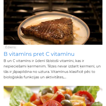
Ēdiens
B vitamīns pret C vitamīnu
B un C vitamīns ir ūdenī šķīstoši vitamīni, kas ir
nepieciešami ķermenim. Tēzes nevar izdarīt ķermenī, un
tās ir jāpapildina no uztura. Vitamīnus klasificē pēc to
bioloģiskās funkcijas un aktivitātes,...