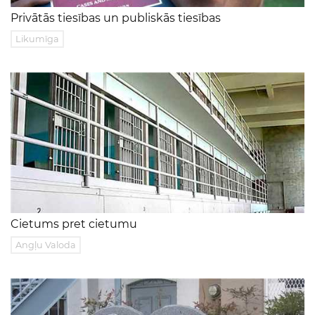
Privātās tiesības un publiskās tiesības
Likumīga
Cietums pret cietumu
Angļu Valoda