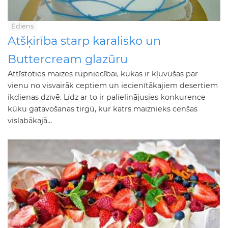
Ēdiens
Atšķirība starp karalisko un
Buttercream glazūru
Attīstoties maizes rūpniecībai, kūkas ir kļuvušas par
vienu no visvairāk ceptiem un iecienītākajiem desertiem
ikdienas dzīvē. Līdz ar to ir palielinājusies konkurence
kūku gatavošanas tirgū, kur katrs maiznieks cenšas
vislabākajā...