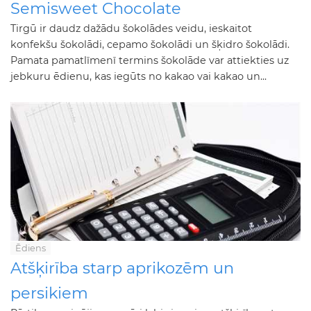
Semisweet Chocolate
Tirgū ir daudz dažādu šokolādes veidu, ieskaitot
konfekšu šokolādi, cepamo šokolādi un šķidro šokolādi.
Pamata pamatlīmenī termins šokolāde var attiekties uz
jebkuru ēdienu, kas iegūts no kakao vai kakao un...
Ēdiens
Atšķirība starp aprikozēm un
persikiem