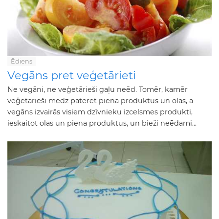
Ēdiens
Vegāns pret veģetārieti
Ne vegāni, ne veģetārieši gaļu neēd. Tomēr, kamēr
veģetārieši mēdz patērēt piena produktus un olas, a
vegāns izvairās visiem dzīvnieku izcelsmes produkti,
ieskaitot olas un piena produktus, un bieži neēdami...