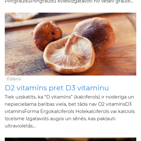
PilngrauduPilngraudu kviešiIzgatavoti no Veseli graudi...
Ēdiens
D2 vitamīns pret D3 vitamīnu
Tiek uzskatīts, ka “D vitamīns” (kalciferols) ir noderīga un
nepieciešama barības viela, bet tāda nav D2 vitamīnsD3
vitamīnsForma Ergokalciferols Holekalciferols vai kalciols
Izcelsme Izgatavots augos un sēnēs, kas pakļauti
ultravioletās...