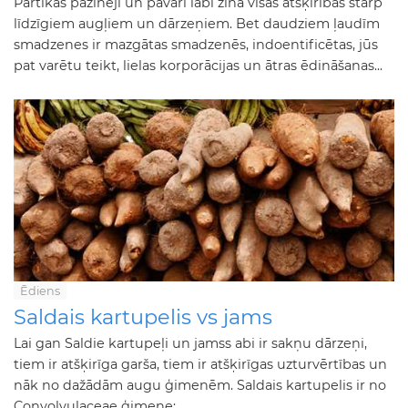
Pārtikas pazinēji un pavāri labi zina visas atšķirības starp
līdzīgiem augļiem un dārzeņiem. Bet daudziem ļaudīm
smadzenes ir mazgātas smadzenēs, indoentificētas, jūs
pat varētu teikt, lielas korporācijas un ātras ēdināšanas...
Ēdiens
Saldais kartupelis vs jams
Lai gan Saldie kartupeļi un jamss abi ir sakņu dārzeņi,
tiem ir atšķirīga garša, tiem ir atšķirīgas uzturvērtības un
nāk no dažādām augu ģimenēm. Saldais kartupelis ir no
Convolvulaceae ģimene;...